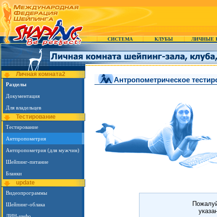
СИСТЕМА
КЛУБЫ
ЛИЧНЫЕ 
Личная комната2
Антропометрическое тестир
Разделы
Документация
Для владельцев
Тестирование
Тестирование
Антпропометрия
Антпропометрия (для мужчин)
Шейпинг-питание
Бланки
update
Видеопрограммы
Пожалуй
Шейпинг-облака
указа
ЛИН-инфо