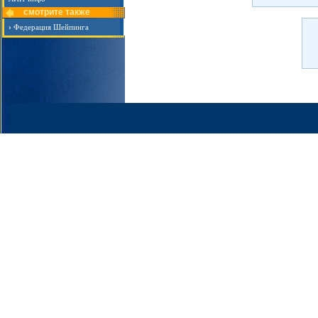
смотрите также
›
Федерация Шейпинга
ПР