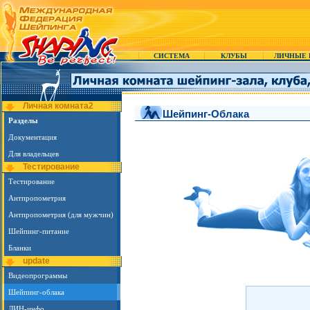
СИСТЕМА
КЛУБЫ
ЛИЧНЫЕ 
Личная комната2
Шейпинг-Облака
Разделы
Документация
Для владельцев
Тестирование
Тестирование
Антпропометрия
Антпропометрия (для мужчин)
Шейпинг-питание
Бланки
update
Видеопрограммы
Шейпинг-облака
ЛИН-инфо