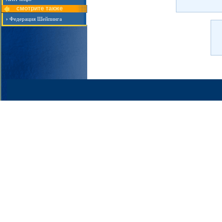
смотрите также
›
Федерация Шейпинга
ПР